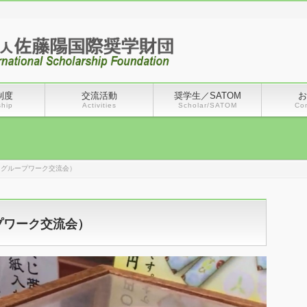
制度
交流活動
奨学生／SATOM
お
ship
Activities
Scholar/SATOM
Co
会（グループワーク交流会）
ープワーク交流会）