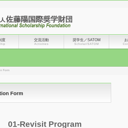
制度
交流活動
奨学生／SATOM
お
ship
Activities
Scholar/SATOM
Co
on Form
tion Form
01-Revisit Program