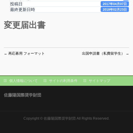
投稿日
2017年04月07日
最終更新日時
2018年02月23日
変更届出書
←
再応募用 フォーマット
出国申請書（私費留学生）
→
個人情報について
サイトの利用条件
サイトマップ
佐藤陽国際奨学財団
Copyright ©
佐藤陽国際奨学財団
All Rights Reserved.