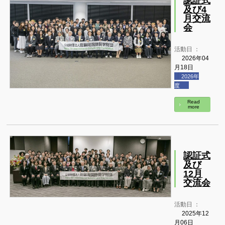
認証式
及び4
月交流
会
活動日 ：
2026年04
月18日
2026年
度
Read
more
認証式
及び
12月
交流会
活動日 ：
2025年12
月06日