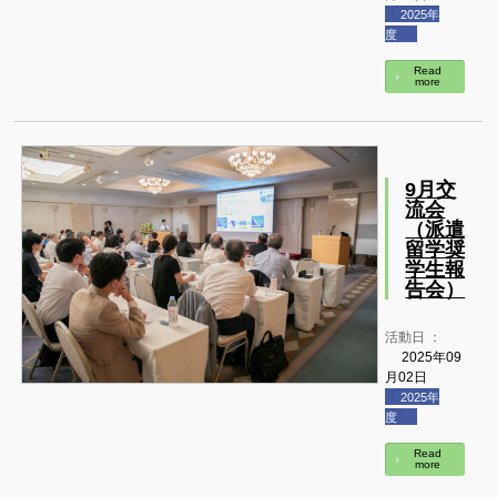
2025年
度
Read
more
9月交
流会
（派遣
留学奨
学生報
告会）
活動日 ：
2025年09
月02日
2025年
度
Read
more