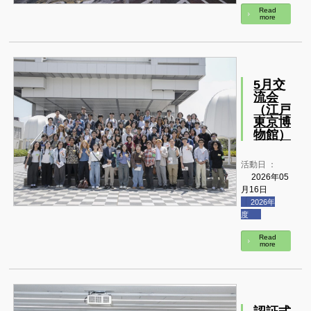
Read
more
5月交
流会
（江戸
東京博
物館）
活動日 ：
2026年05
月16日
2026年
度
Read
more