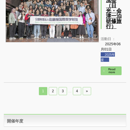
流会
（日
光・会
津一泊
研修旅
行）
活動日 ：
2025年06
月01日
2025年
度
Read
more
1
2
3
…
4
»
開催年度