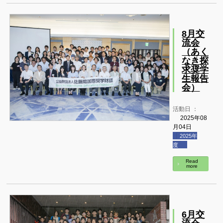
8月交
流会
（あく
なき探
求奨学
生報告
会）
活動日 ：
2025年08
月04日
2025年
度
Read
more
6月交